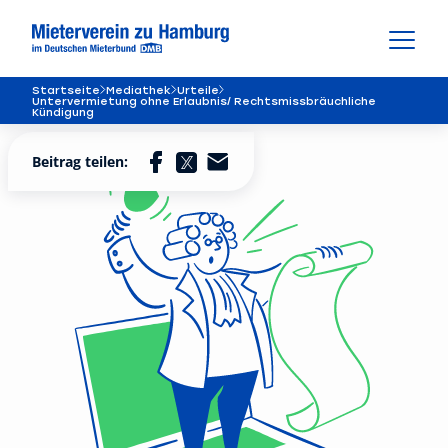
Startseite
Mediathek
Urteile
Untervermietung ohne Erlaubnis/ Rechtsmissbräuchliche
Kündigung
Beitrag teilen: