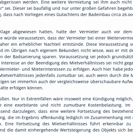
 abgerissen werden. Eine weitere Vermietung sei ihm auch nicht
r“ sei. Dieser sei baufällig und nur unter großen Gefahren begehb
, dass nach Vorliegen eines Gutachtens der Badeinbau circa 26.
Klage abgewiesen hatten, hatte der Vermieter auch vor dem
e würde voraussetzen, dass der Vermieter bei einer Weitervermi
her ein erheblicher Nachteil entstünde. Diese Voraussetzung s
und im Übrigen nach eigenem Bekunden nicht wisse, was er mit d
ten der Badsanierung sparen. Voraussetzung sei jedoch grundsätz
 Interesse an der Beendigung des Mietverhältnisses sei nicht g
Vermieter- und Mieterinteressen zu erfolgen. Auch hier habe je
Mietverhältnisses jedenfalls zumutbar sei, auch wenn durch die
htigen sei immerhin auch der vergleichsweise überschaubare Aufw
ätte erfolgen können.
üßen. Nur in Extremfällen wäre insoweit eine Kündigung möglich,
e eine exorbitante und nicht zumutbare Kostenbelastung. Im
send darzulegen, dass eine weitere Fortsetzung des bestehende
ng, die im Ergebnis offenkundig lediglich im Zusammenhang mit e
en. Eine Fortsetzung des Mietverhältnisses führt erkennbar zu
nd die damit einhergehende Wertsteigerung des Objekts sich be