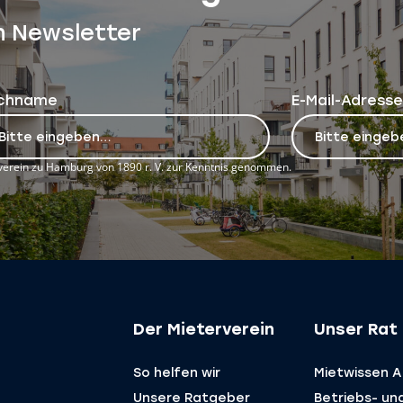
n Newsletter
chname
E-Mail-Adresse
erein zu Hamburg von 1890 r. V. zur Kenntnis genommen.
Der Mieterverein
Unser Rat 
So helfen wir
Mietwissen A 
Unsere Ratgeber
Betriebs- un