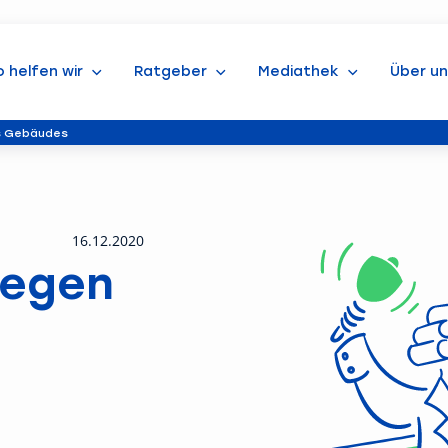
o helfen wir
Ratgeber
Mediathek
Über un
s Gebäudes
16.12.2020
wegen