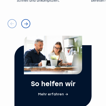
Schnell und unkompliziert.
bereiten 
So helfen wir
Mehr erfahren