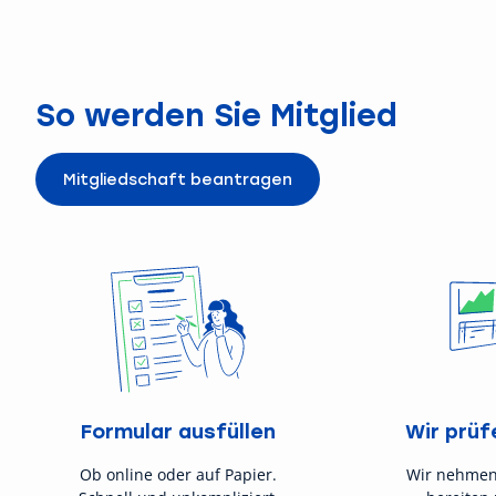
So werden Sie Mitglied
Mitgliedschaft beantragen
Formular ausfüllen
Wir prüf
Ob online oder auf Papier.
Wir nehmen