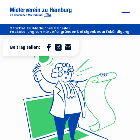
Startseite
Mediathek
Urteile
Feststellung von Härtefallgründen bei Eigenbedarfskündigung
Beitrag teilen: