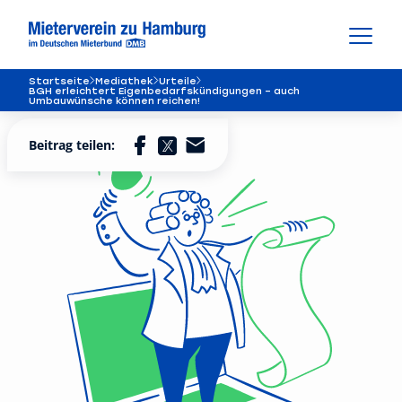
Startseite
Mediathek
Urteile
BGH erleichtert Eigenbedarfs­kündigungen – auch
Umbauwünsche können reichen!
Beitrag teilen: