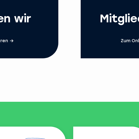
en wir
Mitgli
hren
Zum Onl