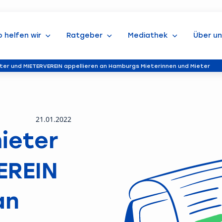
o helfen wir
Ratgeber
Mediathek
Über un
ter und MIETERVEREIN appellieren an Hamburgs Mieterinnen und Mieter
21.01.2022
ieter
EREIN
an