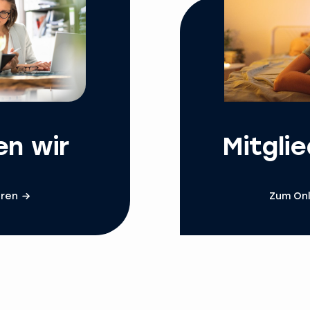
en wir
Mitgli
hren
Zum Onl