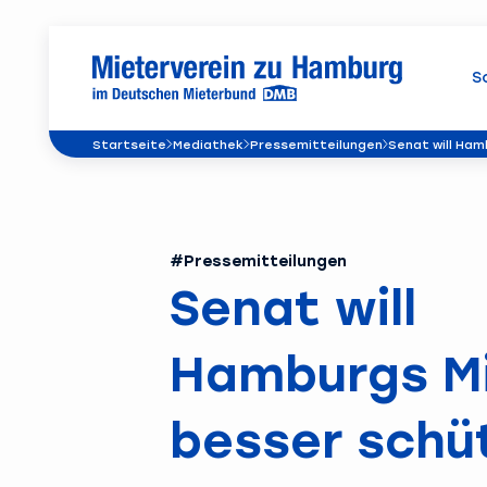
S
Startseite
Mediathek
Pressemitteilungen
Senat will Ha
#Pressemitteilungen
Senat will
Hamburgs M
besser schü