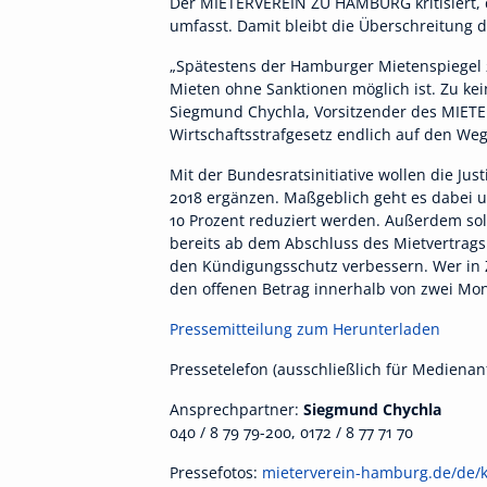
Der MIETERVEREIN ZU HAMBURG kritisiert, da
umfasst. Damit bleibt die Überschreitung d
„Spätestens der Hamburger Mietenspiegel 
Mieten ohne Sanktionen möglich ist. Zu k
Siegmund Chychla, Vorsitzender des MIETE
Wirtschaftsstrafgesetz endlich auf den Weg 
Mit der Bundesratsinitiative wollen die J
2018 ergänzen. Maßgeblich geht es dabei u
10 Prozent reduziert werden. Außerdem so
bereits ab dem Abschluss des Mietvertrags
den Kündigungsschutz verbessern. Wer in 
den offenen Betrag innerhalb von zwei Mon
Pressemitteilung zum Herunterladen
Pressetelefon (ausschließlich für Medienan
Ansprechpartner:
Siegmund Chychla
040 / 8 79 79-200, 0172 / 8 77 71 70
Pressefotos:
mieterverein-hamburg.de/de/k