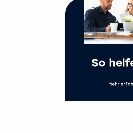
So helf
Mehr erfa