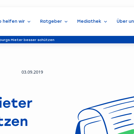
o helfen wir
Ratgeber
Mediathek
Über un
mburgs Mieter besser schützen
03.09.2019
ieter
tzen