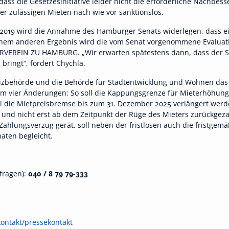
ss die Gesetzesinitiative leider nicht die erforderliche Nachbess
er zulässigen Mieten nach wie vor sanktionslos.
2019 wird die Annahme des Hamburger Senats widerlegen, dass e
einem anderen Ergebnis wird die vom Senat vorgenommene Evaluati
RVEREIN ZU HAMBURG. „Wir erwarten spätestens dann, dass der Sen
bringt“, fordert Chychla.
ustizbehörde und die Behörde für Stadtentwicklung und Wohnen da
m vier Änderungen: So soll die Kappungsgrenze für Mieterhöhungen
ll die Mietpreisbremse bis zum 31. Dezember 2025 verlängert wer
 und nicht erst ab dem Zeitpunkt der Rüge des Mieters zurückgez
Zahlungsverzug gerät, soll neben der fristlosen auch die fristg
aten begleicht.
fragen):
040 / 8 79 79-333
ontakt/pressekontakt