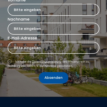
Nachname
E-Mail-Adresse
Ich habe die
Datenschutzerklärung
des Mieterverein zu
Hamburg von 1890 r. V. zur Kenntnis genommen.
Absenden