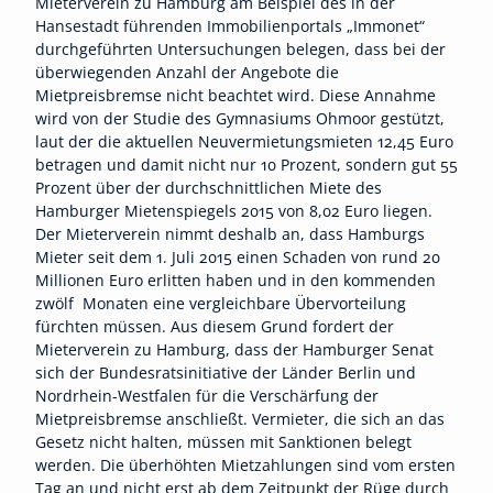
Mieterverein zu Hamburg am Beispiel des in der
Hansestadt führenden Immobilienportals „Immonet“
durchgeführten Untersuchungen belegen, dass bei der
überwiegenden Anzahl der Angebote die
Mietpreisbremse nicht beachtet wird. Diese Annahme
wird von der Studie des Gymnasiums Ohmoor gestützt,
laut der die aktuellen Neuvermietungsmieten 12,45 Euro
betragen und damit nicht nur 10 Prozent, sondern gut 55
Prozent über der durchschnittlichen Miete des
Hamburger Mietenspiegels 2015 von 8,02 Euro liegen.
Der Mieterverein nimmt deshalb an, dass Hamburgs
Mieter seit dem 1. Juli 2015 einen Schaden von rund 20
Millionen Euro erlitten haben und in den kommenden
zwölf Monaten eine vergleichbare Übervorteilung
fürchten müssen. Aus diesem Grund fordert der
Mieterverein zu Hamburg, dass der Hamburger Senat
sich der Bundesratsinitiative der Länder Berlin und
Nordrhein-Westfalen für die Verschärfung der
Mietpreisbremse anschließt. Vermieter, die sich an das
Gesetz nicht halten, müssen mit Sanktionen belegt
werden. Die überhöhten Mietzahlungen sind vom ersten
Tag an und nicht erst ab dem Zeitpunkt der Rüge durch