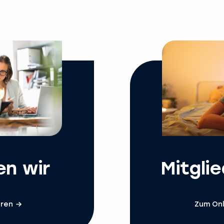
en wir
Mitgli
hren
Zum Onl