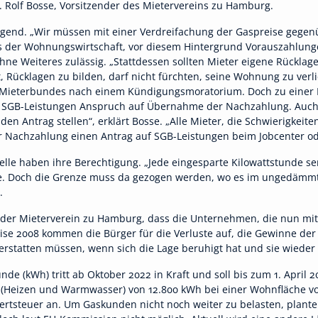
Rolf Bosse, Vorsitzender des Mietervereins zu Hamburg.
egend. „Wir müssen mit einer Verdreifachung der Gaspreise geg
xis der Wohnungswirtschaft, vor diesem Hintergrund Vorauszahlu
 ohne Weiteres zulässig. „Stattdessen sollten Mieter eigene Rückl
t, Rücklagen zu bilden, darf nicht fürchten, seine Wohnung zu verl
Mieterbundes nach einem Kündigungsmoratorium. Doch zu einer 
on SGB-Leistungen Anspruch auf Übernahme der Nachzahlung. Auch 
 Antrag stellen“, erklärt Bosse. „Alle Mieter, die Schwierigkeite
er Nachzahlung einen Antrag auf SGB-Leistungen beim Jobcenter o
le haben ihre Berechtigung. „Jede eingesparte Kilowattstunde sen
sse. Doch die Grenze muss da gezogen werden, wo es im ungedämm
.
rt der Mieterverein zu Hamburg, dass die Unternehmen, die nun mit
ise 2008 kommen die Bürger für die Verluste auf, die Gewinne der V
erstatten müssen, wenn sich die Lage beruhigt hat und sie wieder
nde (kWh) tritt ab Oktober 2022 in Kraft und soll bis zum 1. April
(Heizen und Warmwasser) von 12.800 kWh bei einer Wohnfläche v
wertsteuer an. Um Gaskunden nicht noch weiter zu belasten, plant