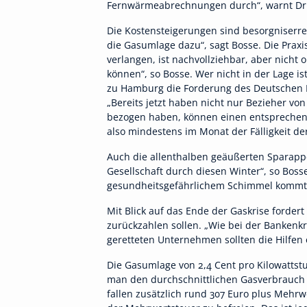
Fernwärmeabrechnungen durch“, warnt Dr. 
Die Kostensteigerungen sind besorgniserr
die Gasumlage dazu“, sagt Bosse. Die Pra
verlangen, ist nachvollziehbar, aber nicht
können“, so Bosse. Wer nicht in der Lage is
zu Hamburg die Forderung des Deutschen 
„Bereits jetzt haben nicht nur Bezieher v
bezogen haben, können einen entsprechenden
also mindestens im Monat der Fälligkeit d
Auch die allenthalben geäußerten Sparappel
Gesellschaft durch diesen Winter“, so Bo
gesundheitsgefährlichem Schimmel kommt
Mit Blick auf das Ende der Gaskrise forde
zurückzahlen sollen. „Wie bei der Bankenkr
geretteten Unternehmen sollten die Hilfen 
Die Gasumlage von 2,4 Cent pro Kilowattstu
man den durchschnittlichen Gasverbrauch 
fallen zusätzlich rund 307 Euro plus Mehr