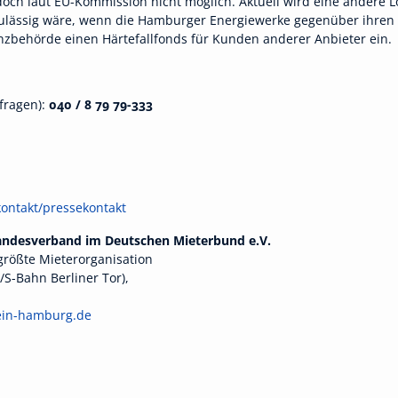
doch laut EU-Kommission nicht möglich. Aktuell wird eine andere 
 zulässig wäre, wenn die Hamburger Energiewerke gegenüber ihre
nanzbehörde einen Härtefallfonds für Kunden anderer Anbieter ein.
fragen):
040 / 8 79 79-333
ontakt/pressekontakt
Landesverband im Deutschen Mieterbund e.V.
größte Mieterorganisation
S-Bahn Berliner Tor),
ein-hamburg.de