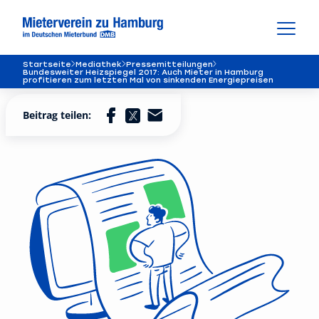
Startseite
Mediathek
Pressemitteilungen
Bundesweiter Heizspiegel 2017: Auch Mieter in Hamburg
profitieren zum letzten Mal von sinkenden Energiepreisen
Beitrag teilen: