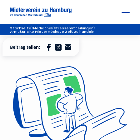
Startseite
Mediathek
Pressemitteilungen
Armutsrisiko Miete: Höchste Zeit zu handeln
Beitrag teilen: