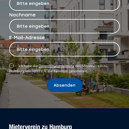
Nachname
E-Mail-Adresse
Ich habe die
Datenschutzerklärung
des Mieterverein zu
Hamburg von 1890 r. V. zur Kenntnis genommen.
Absenden