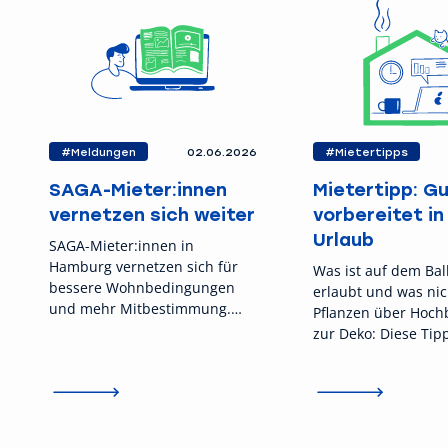
#Meldungen
02.06.2026
#Mietertipps
SAGA-Mieter:innen
Mietertipp: G
vernetzen sich weiter
vorbereitet in
Urlaub
SAGA-Mieter:innen in
Hamburg vernetzen sich für
Was ist auf dem Ba
bessere Wohnbedingungen
erlaubt und was nic
und mehr Mitbestimmung.
Pflanzen über Hoch
Nächstes Treffen: 16. Juni im
zur Deko: Diese Tip
Mieterverein zu Hamburg.
Mieter:innen, ihren
Außenbereich stres
regelkonform zu nu